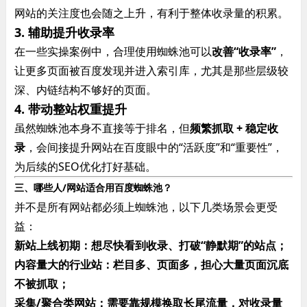
网站的关注度也会随之上升，有利于整体收录量的积累。
3. 辅助提升收录率
在一些实操案例中，合理使用蜘蛛池可以
改善“收录率”
，
让更多页面被百度发现并进入索引库，尤其是那些层级较
深、内链结构不够好的页面。
4. 带动整站权重提升
虽然蜘蛛池本身不直接等于排名，但
频繁抓取 + 稳定收
录
，会间接提升网站在百度眼中的“活跃度”和“重要性”，
为后续的SEO优化打好基础。
三、哪些人/网站适合用百度蜘蛛池？
并不是所有网站都必须上蜘蛛池，以下几类场景会更受
益：
新站上线初期：想尽快看到收录、打破“静默期”的站点；
内容量大的行业站：栏目多、页面多，担心大量页面沉底
不被抓取；
采集/聚合类网站：需要靠规模换取长尾流量，对收录量