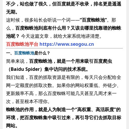
不少，站也做了很久，但百度就是不收录，排名更是遥遥
无期。
这时候，很多站长会听说一个词——
“百度蜘蛛池”
。那
么，
百度蜘蛛池到底有什么用？又该去哪里找靠谱的蜘蛛
池呢？
​ 今天这篇文章，就给大家系统地讲清楚。
百度蜘蛛池平台
https://www.seogou.cn
一、
百度蜘蛛池
是什么？
简单来说，
百度蜘蛛池，就是一个用来吸引百度爬虫
（Baidu Spider）集中访问的技术系统。
我们知道，百度的抓取资源是有限的，每天只会分配给全
网一定额度的抓取次数。如果你的网站权重低、外链少、
更新频率不高，那么百度蜘蛛可能几天甚至几周才来一
次，甚至根本不理你。
蜘蛛池的作用，就是人为制造一个“高权重、高活跃度”的
环境，把百度蜘蛛集中吸引过来，再引导它们去抓取目标
网站。