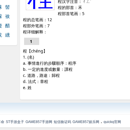
程汉字注音：ㄔㄥˊ
誄
髻
程的部首：禾
程部首笔画：5
淭
袚
程的总笔画：12
侵
醋
程部外笔画：7
程详细解释：
黕
纁
1
程【chéng】
1. (名)
a. 事情進行的步驟順序：程序
b. 一定的進度或數量：課程
c. 道路，路途：歸程
d. 法式：章程
e. 姓
.
算命
ST手游盒子
GAME857手游网
短信验证码
GAME857娱乐网
quickq官网