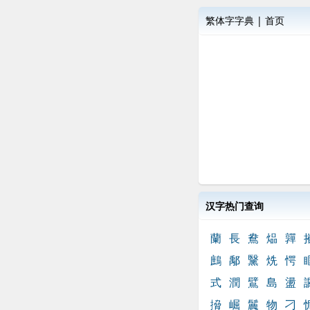
繁体字字典
|
首页
汉字热门查询
蘭
長
鴦
煰
嚲
鷓
鄅
黳
烍
愕
式
潤
鷿
島
盪
搚
崛
鬞
物
刁