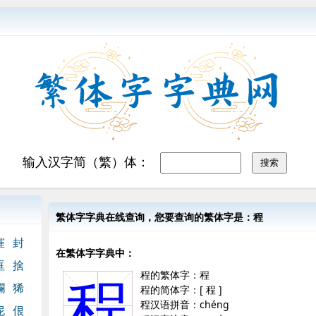
输入汉字简（繁）体：
繁体字字典在线查询，您要查询的繁体字是：程
摧
封
在繁体字字典中：
眶
捨
程的繁体字：程
程
讕
狶
程的简体字：[ 程 ]
程汉语拼音：chéng
怩
佷