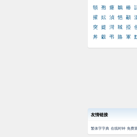
顊
孢
瘞
鶵
椿
攉
妘
湞
悒
顢
突
媞
渮
聝
掗
丼
豰
弔
賂
軍
友情链接
繁体字字典
在线时钟
免费