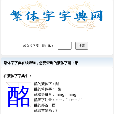
输入汉字简（繁）体：
繁体字字典在线查询，您要查询的繁体字是：酩
在繁体字字典中：
酩的繁体字：酩
酩
酩的简体字：[ 酩 ]
酩汉语拼音：mǐng ; míng
酩汉字注音：ㄇㄧㄥˇ ; ㄇㄧㄥˊ
酩的部首：酉
酩部首笔画：7