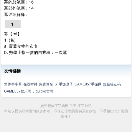
冪的总笔画：16
冪部外笔画：14
冪详细解释：
1
冪【mì】
1. (名)
a. 覆蓋食物的布巾
b. 數學上指一數的自乘積：三次冪
友情链接
繁体字字典
在线时钟
免费算命
ST手游盒子
GAME857手游网
短信验证码
.
GAME857娱乐网
quickq官网
她弗繁体字字典网
关于
汉字知识
本站仅提供汉字查询服务参考，不保证信息的真实及有效性，不承担由此引发的
责任！