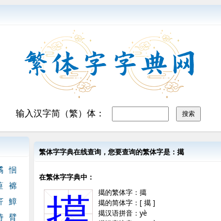
输入汉字简（繁）体：
繁体字字典在线查询，您要查询的繁体字是：擖
噊
恛
在繁体字字典中：
葟
褯
擖的繁体字：擖
擖
庍
鱆
擖的简体字：[ 擖 ]
擖汉语拼音：yè
峙
臂