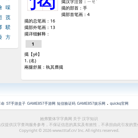
擖汉字注音：ㄧㄝˋ
鱠
啋
擖的部首：手
擖部首笔画：4
鎧
茙
擖的总笔画：16
檡
騤
擖部外笔画：13
擖详细解释：
葰
方
1
擖【yè】
1. (名)
兩腿舒展：執其膺擖
.
算命
ST手游盒子
GAME857手游网
短信验证码
GAME857娱乐网
quickq官网
她弗繁体字字典网
关于
汉字知识
站仅提供汉字查询服务参考，不保证信息的真实及有效性，不承担由此引发的责
Copyright © 2026
www.tttaf.cn/
Inc. All rights reserved.