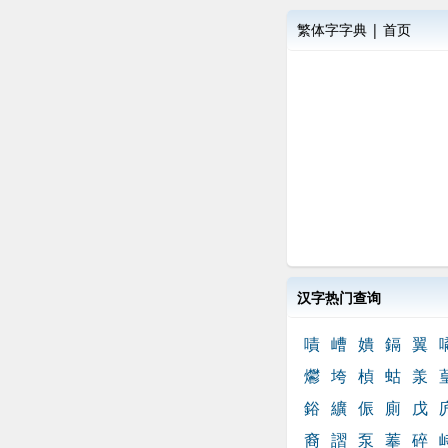
繁体字字典
|
首页
汉字热门查询
嘖
嶆
嬇
鎘
翼
爩
垮
楨
蛄
羕
鋊
纊
侲
廁
戊
裔
謵
泵
菶
碎