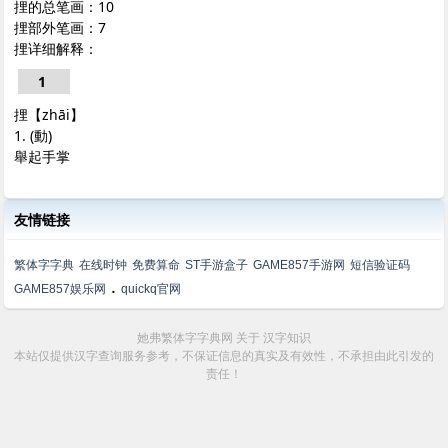
捚的总笔画：10
捚部外笔画：7
捚详细解释：
1
捚【zhāi】
1. (動)
舉起手掌
友情链接
繁体字字典
在线时钟
免费算命
ST手游盒子
GAME857手游网
短信验证码
.
GAME857娱乐网
quickq官网
她弗繁体字字典网
关于
汉字知识
本站仅提供汉字查询服务参考，不保证信息的真实及有效性，不承担由此引发的
责任！