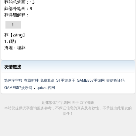
葬的总笔画：13
葬部外笔画：9
葬详细解释：
1
葬【zàng】
1. (動)
掩埋：埋葬
友情链接
繁体字字典
在线时钟
免费算命
ST手游盒子
GAME857手游网
短信验证码
.
GAME857娱乐网
quickq官网
她弗繁体字字典网
关于
汉字知识
本站仅提供汉字查询服务参考，不保证信息的真实及有效性，不承担由此引发的
责任！