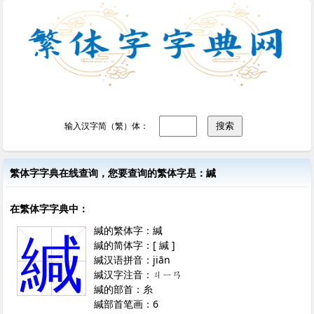
输入汉字简（繁）体：
繁体字字典在线查询，您要查询的繁体字是：緘
在繁体字字典中：
緘的繁体字：緘
緘
緘的简体字：[ 緘 ]
緘汉语拼音：jiān
緘汉字注音：ㄐㄧㄢ
緘的部首：糸
緘部首笔画：6