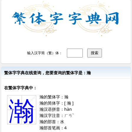
输入汉字简（繁）体：
繁体字字典在线查询，您要查询的繁体字是：瀚
在繁体字字典中：
瀚的繁体字：瀚
瀚
瀚的简体字：[ 瀚 ]
瀚汉语拼音：hàn
瀚汉字注音：ㄏㄢˋ
瀚的部首：水
瀚部首笔画：4