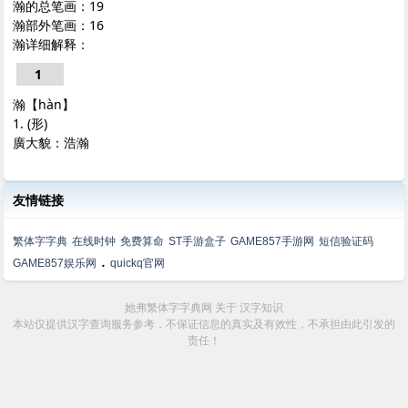
瀚的总笔画：19
瀚部外笔画：16
瀚详细解释：
1
瀚【hàn】
1. (形)
廣大貌：浩瀚
友情链接
繁体字字典
在线时钟
免费算命
ST手游盒子
GAME857手游网
短信验证码
.
GAME857娱乐网
quickq官网
她弗繁体字字典网
关于
汉字知识
本站仅提供汉字查询服务参考，不保证信息的真实及有效性，不承担由此引发的
责任！