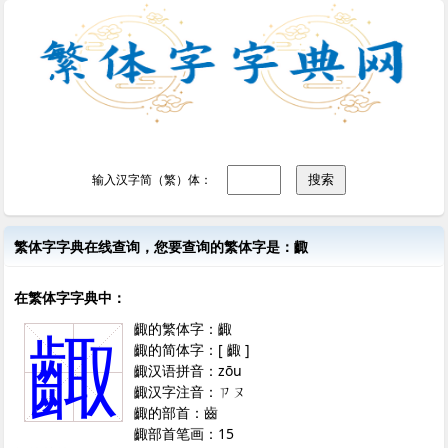
输入汉字简（繁）体：
繁体字字典在线查询，您要查询的繁体字是：齱
在繁体字字典中：
齱的繁体字：齱
齱
齱的简体字：[ 齱 ]
齱汉语拼音：zōu
齱汉字注音：ㄗㄡ
齱的部首：齒
齱部首笔画：15