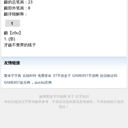
齱的总笔画：23
齱部外笔画：8
齱详细解释：
1
齱【zōu】
1. (形)
牙齒不整齊的樣子
友情链接
繁体字字典
在线时钟
免费算命
ST手游盒子
GAME857手游网
短信验证码
.
GAME857娱乐网
quickq官网
她弗繁体字字典网
关于
汉字知识
本站仅提供汉字查询服务参考，不保证信息的真实及有效性，不承担由此引发的
责任！