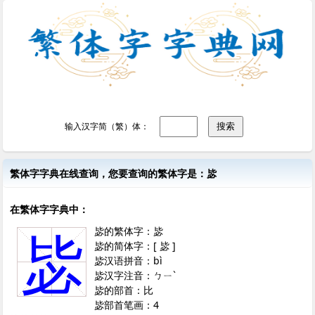
输入汉字简（繁）体：
繁体字字典在线查询，您要查询的繁体字是：毖
在繁体字字典中：
毖的繁体字：毖
毖
毖的简体字：[ 毖 ]
毖汉语拼音：bì
毖汉字注音：ㄅㄧˋ
毖的部首：比
毖部首笔画：4