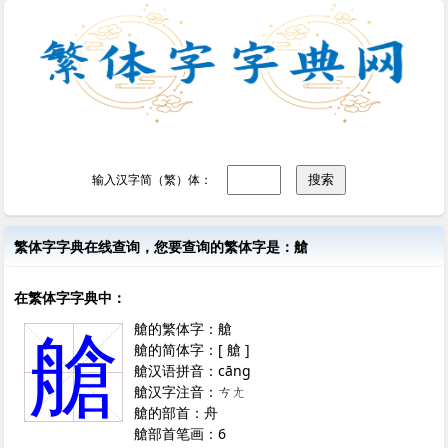
输入汉字简（繁）体：
繁体字字典在线查询，您要查询的繁体字是：艙
在繁体字字典中：
艙的繁体字：艙
艙
艙的简体字：[ 艙 ]
艙汉语拼音：cāng
艙汉字注音：ㄘㄤ
艙的部首：舟
艙部首笔画：6