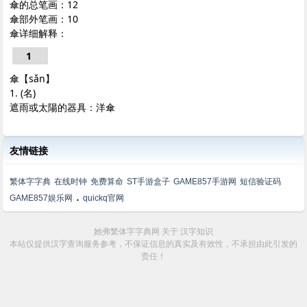
傘的总笔画：12
傘部外笔画：10
傘详细解释：
1
傘【sǎn】
1. (名)
遮雨或太陽的器具：洋傘
友情链接
繁体字字典
在线时钟
免费算命
ST手游盒子
GAME857手游网
短信验证码
.
GAME857娱乐网
quickq官网
她弗繁体字字典网
关于
汉字知识
本站仅提供汉字查询服务参考，不保证信息的真实及有效性，不承担由此引发的
责任！