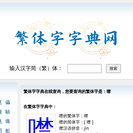
输入汉字简（繁）体：
繁体字字典在线查询，您要查询的繁体字是：噤
覓
儡
在繁体字字典中：
趛
驗
噤的繁体字：噤
噤
兆
癘
噤的简体字：[ 噤 ]
噤汉语拼音：jìn
暊
船