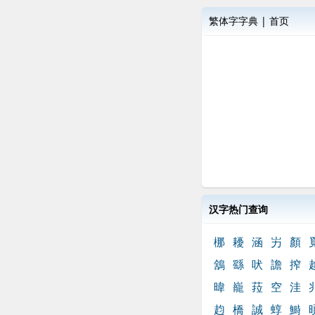
繁体字字典
|
首页
汉字热门查询
梛
耰
涵
屴
顏
鵨
繇
吠
譫
搾
暐
巃
菈
空
洼
赹
橋
誠
蜳
鰣