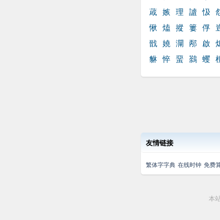
蒧
嫉
理
謯
忣
愀
熆
摐
簍
俘
戩
嬈
灛
邴
啟
貅
悴
蝁
鷋
蠼
友情链接
繁体字字典
在线时钟
免费
本