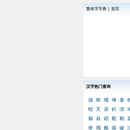
繁体字字典
|
首页
汉字热门查询
儲
暩
哦
傸
荖
螘
芃
居
鈄
湀
鵜
叔
鍣
觀
戳
蔕
襡
颳
禓
磣