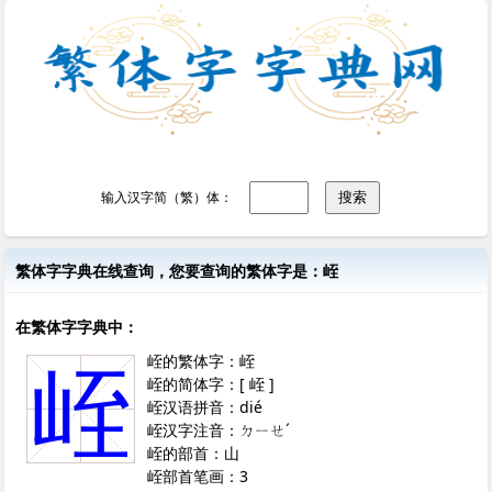
输入汉字简（繁）体：
繁体字字典在线查询，您要查询的繁体字是：峌
在繁体字字典中：
峌的繁体字：峌
峌
峌的简体字：[ 峌 ]
峌汉语拼音：dié
峌汉字注音：ㄉㄧㄝˊ
峌的部首：山
峌部首笔画：3