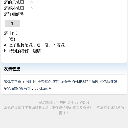
癖的总笔画：18
癖部外笔画：13
癖详细解释：
1
癖【pǐ】
1. (名)
a. 肚子裡長硬塊，通「痞」：癖塊
b. 特別的嗜好：潔癖
友情链接
繁体字字典
在线时钟
免费算命
ST手游盒子
GAME857手游网
短信验证码
.
GAME857娱乐网
quickq官网
她弗繁体字字典网
关于
汉字知识
本站仅提供汉字查询服务参考，不保证信息的真实及有效性，不承担由此引发的
责任！