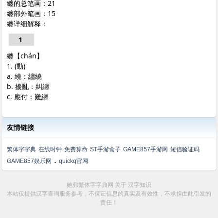
纏的总笔画：21
纏部外笔画：15
纏详细解释：
1
纏【chán】
1. (動)
a. 繞：纏繞
b. 擾亂：糾纏
c. 應付：難纏
友情链接
繁体字字典
在线时钟
免费算命
ST手游盒子
GAME857手游网
短信验证码
.
GAME857娱乐网
quickq官网
她弗繁体字字典网
关于
汉字知识
本站仅提供汉字查询服务参考，不保证信息的真实及有效性，不承担由此引发的
责任！