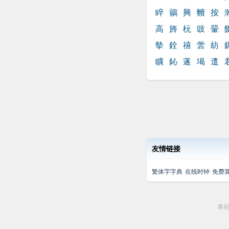
睟
鶸
興
贕
按
高
旍
杬
豉
翬
摰
銓
禧
蕓
紡
矌
鈊
蓫
堨
邅
友情链接
繁体字字典
在线时钟
免费
本