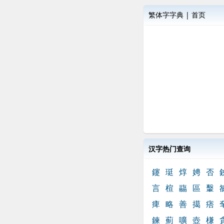
繁体字字典
|
首页
汉字热门查询
鑳
珽
焞
娉
否
言
楦
鬺
區
轚
痺
略
善
擖
痞
鍊
薊
嚝
壺
槏