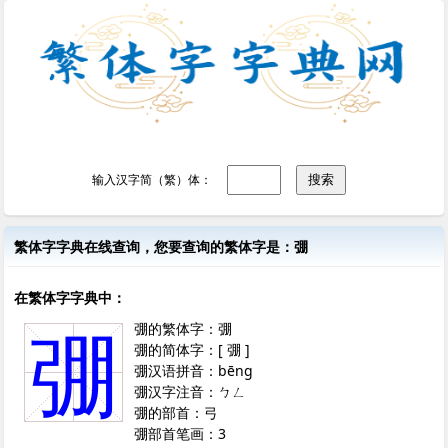
输入汉字简（繁）体：
繁体字字典在线查询，您要查询的繁体字是：弸
在繁体字字典中：
弸的繁体字：弸
弸
弸的简体字：[ 弸 ]
弸汉语拼音：bēng
弸汉字注音：ㄅㄥ
弸的部首：弓
弸部首笔画：3