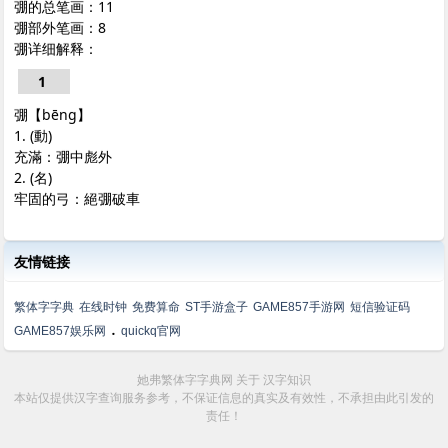
弸的总笔画：11
弸部外笔画：8
弸详细解释：
1
弸【bēng】
1. (動)
充滿：弸中彪外
2. (名)
牢固的弓：絕弸破車
友情链接
繁体字字典
在线时钟
免费算命
ST手游盒子
GAME857手游网
短信验证码
.
GAME857娱乐网
quickq官网
她弗繁体字字典网
关于
汉字知识
本站仅提供汉字查询服务参考，不保证信息的真实及有效性，不承担由此引发的
责任！