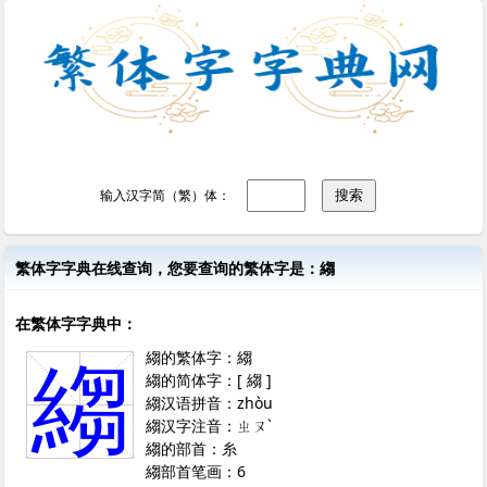
输入汉字简（繁）体：
繁体字字典在线查询，您要查询的繁体字是：縐
在繁体字字典中：
縐的繁体字：縐
縐
縐的简体字：[ 縐 ]
縐汉语拼音：zhòu
縐汉字注音：ㄓㄡˋ
縐的部首：糸
縐部首笔画：6