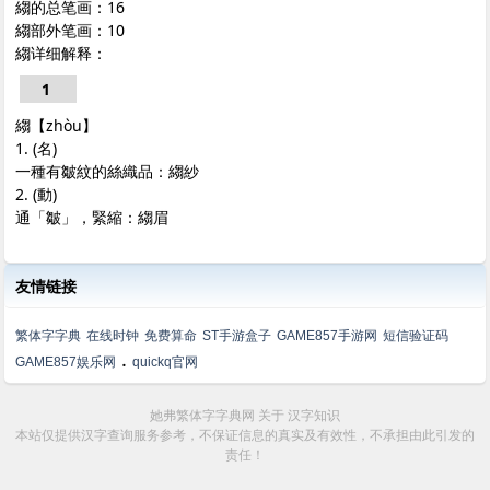
縐的总笔画：16
縐部外笔画：10
縐详细解释：
1
縐【zhòu】
1. (名)
一種有皺紋的絲織品：縐紗
2. (動)
通「皺」，緊縮：縐眉
友情链接
繁体字字典
在线时钟
免费算命
ST手游盒子
GAME857手游网
短信验证码
.
GAME857娱乐网
quickq官网
她弗繁体字字典网
关于
汉字知识
本站仅提供汉字查询服务参考，不保证信息的真实及有效性，不承担由此引发的
责任！