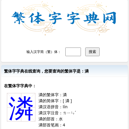
输入汉字简（繁）体：
繁体字字典在线查询，您要查询的繁体字是：潾
在繁体字字典中：
潾的繁体字：潾
潾
潾的简体字：[ 潾 ]
潾汉语拼音：lín
潾汉字注音：ㄌㄧㄣˊ
潾的部首：水
潾部首笔画：4