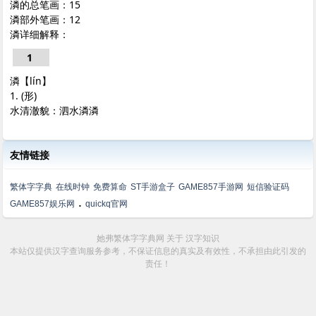
潾的总笔画：15
潾部外笔画：12
潾详细解释：
1
潾【lín】
1. (形)
水清澈貌：泗水潾潾
友情链接
繁体字字典
在线时钟
免费算命
ST手游盒子
GAME857手游网
短信验证码
.
GAME857娱乐网
quickq官网
她弗繁体字字典网
关于
汉字知识
本站仅提供汉字查询服务参考，不保证信息的真实及有效性，不承担由此引发的
责任！