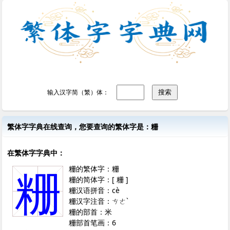
输入汉字简（繁）体：
繁体字字典在线查询，您要查询的繁体字是：粣
在繁体字字典中：
粣的繁体字：粣
粣
粣的简体字：[ 粣 ]
粣汉语拼音：cè
粣汉字注音：ㄘㄜˋ
粣的部首：米
粣部首笔画：6