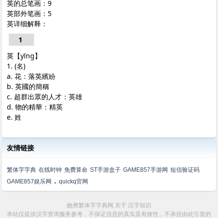
英的总笔画：9
英部外笔画：5
英详细解释：
1
英【yīng】
1. (名)
a. 花：落英繽紛
b. 英國的簡稱
c. 超群出眾的人才：英雄
d. 物的精華：精英
e. 姓
友情链接
繁体字字典
在线时钟
免费算命
ST手游盒子
GAME857手游网
短信验证码
.
GAME857娱乐网
quickq官网
她弗繁体字字典网
关于
汉字知识
本站仅提供汉字查询服务参考，不保证信息的真实及有效性，不承担由此引发的