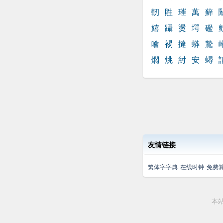
軔
貹
璀
萭
蘚
嬉
躡
燙
堮
礛
噲
裼
撻
蟒
鷙
燜
烑
紂
安
蟳
友情链接
繁体字字典
在线时钟
免费
本