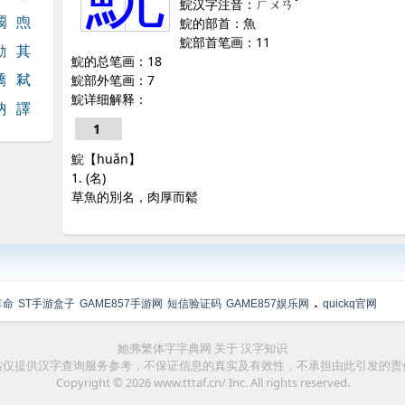
鯇汉字注音：ㄏㄨㄢˇ
鬫
喣
鯇的部首：魚
鯇部首笔画：11
勯
其
鯇的总笔画：18
嶠
弒
鯇部外笔画：7
鯇详细解释：
訥
譯
1
鯇【huǎn】
1. (名)
草魚的別名，肉厚而鬆
.
算命
ST手游盒子
GAME857手游网
短信验证码
GAME857娱乐网
quickq官网
她弗繁体字字典网
关于
汉字知识
站仅提供汉字查询服务参考，不保证信息的真实及有效性，不承担由此引发的责
Copyright © 2026
www.tttaf.cn/
Inc. All rights reserved.