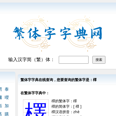
输入汉字简（繁）体：
繁体字字典在线查询，您要查询的繁体字是：檡
闉
泰
在繁体字字典中：
膕
嚶
檡的繁体字：檡
檡
栺
加
檡的简体字：[ 檡 ]
檡汉语拼音：zhè
惑
購