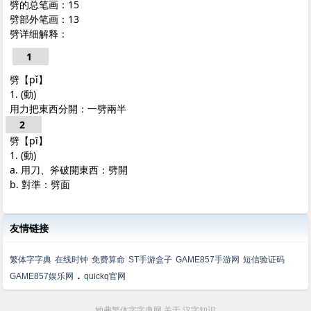
劈的总笔画：15
劈部外笔画：13
劈详细解释：
1
劈【pǐ】
1. (動)
用力把東西分開：一劈兩半
2
劈【pī】
1. (動)
a. 用刀、斧破開東西：劈開
b. 對準：劈面
友情链接
繁体字字典
在线时钟
免费算命
ST手游盒子
GAME857手游网
短信验证码
.
GAME857娱乐网
quickq官网
她弗繁体字字典网
关于
汉字知识